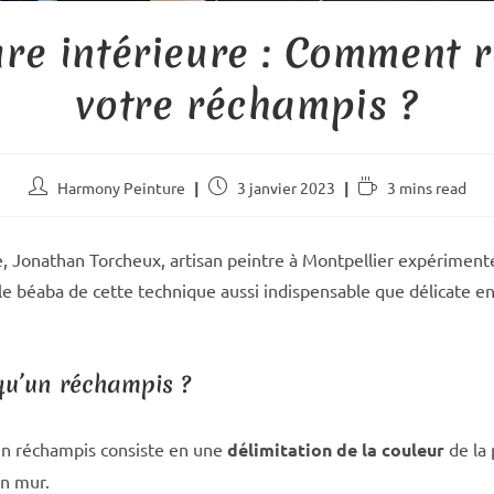
ure intérieure : Comment r
votre réchampis ?
Auteur/autrice
Publication
Temps
Harmony Peinture
3 janvier 2023
3 mins read
de
publiée :
de
la
lecture :
publication :
le, Jonathan Torcheux, artisan peintre à Montpellier expériment
 le béaba de cette technique aussi indispensable que délicate e
qu’un réchampis ?
un réchampis consiste en une
délimitation de la couleur
de la 
un mur.