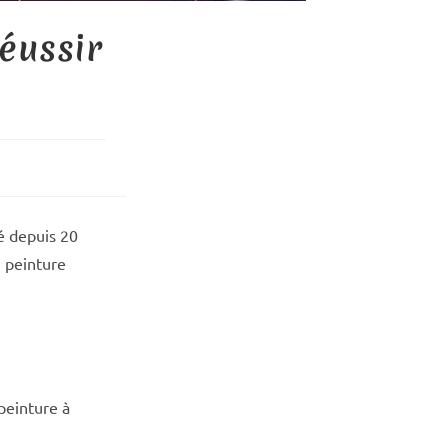
éussir
é depuis 20
n peinture
peinture à