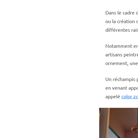
Dans le cadre d
ou la création
différentes rai
Notamment en p
artisans peint
ornement, une
Un réchampis p
en venant appo
appelé
color z