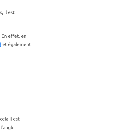
, il est
 En effet, en
l
et également
ela il est
 l’angle